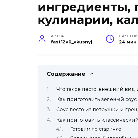
ингредиенты, 
кулинарии, ка
АВТОР
НА ЧТЕНИ
fast12v0_vkusnyj
24 мин
Содержание
Что такое песто: внешний вид
Как приготовить зеленый соус
Соус песто из петрушки и гре
Как приготовить классический 
Готовим по старинке