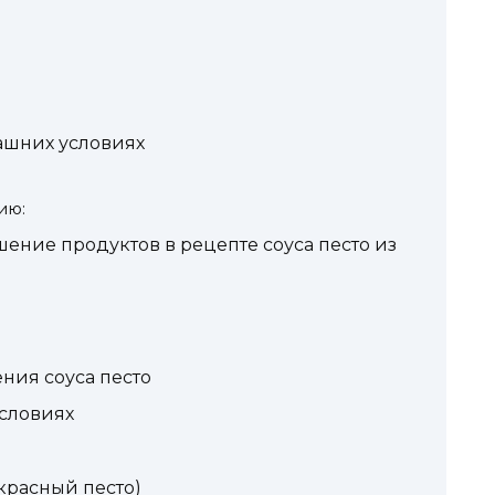
ашних условиях
ию:
шение продуктов в рецепте соуса песто из
ния соуса песто
условиях
(красный песто)