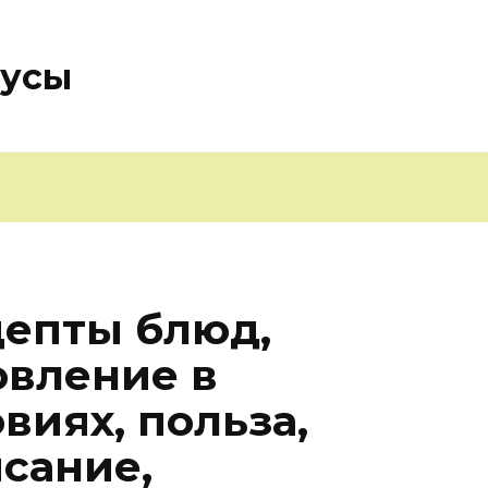
оусы
цепты блюд,
овление в
виях, польза,
исание,