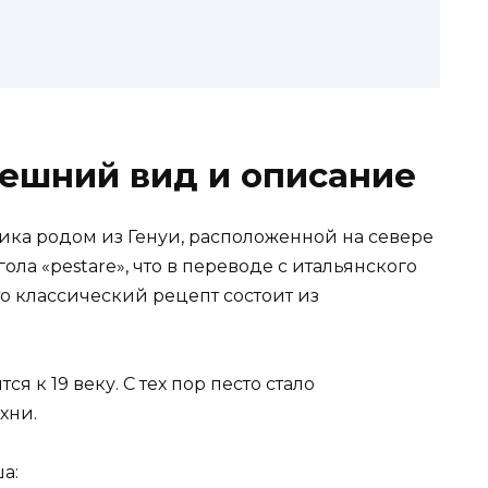
внешний вид и описание
ика родом из Генуи, расположенной на севере
ола «pestare», что в переводе с итальянского
 что классический рецепт состоит из
 к 19 веку. С тех пор песто стало
хни.
а: