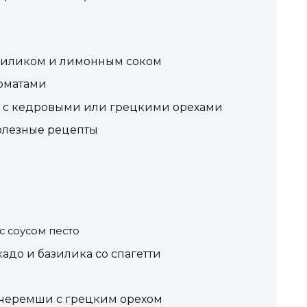
азиликом и лимонным соком
томатами
му с кедровыми или грецкими орехами
олезные рецепты
с соусом песто
адо и базилика со спагетти
з черемши с грецким орехом