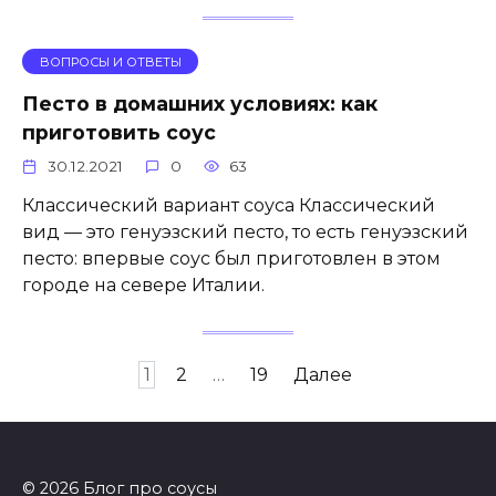
ВОПРОСЫ И ОТВЕТЫ
Песто в домашних условиях: как
приготовить соус
30.12.2021
0
63
Классический вариант соуса Классический
вид — это генуэзский песто, то есть генуэзский
песто: впервые соус был приготовлен в этом
городе на севере Италии.
Навигация
1
2
…
19
Далее
по
записям
© 2026 Блог про соусы